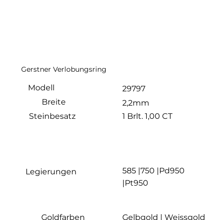
Gerstner Verlobungsring
Modell
29797
Breite
2,2mm
1 Brlt. 1,00 CT
Steinbesatz
585 |750 |Pd950
Legierungen
|Pt950
Goldfarben
Gelbgold | Weissgold