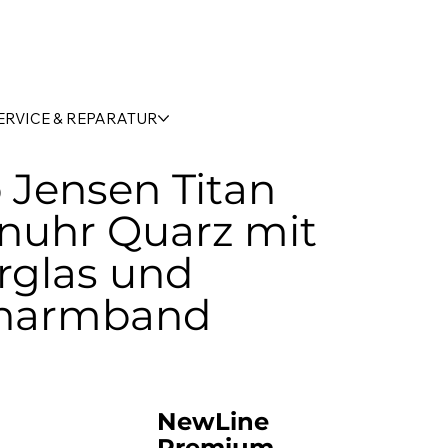
ERVICE & REPARATUR
 Jensen Titan
nuhr Quarz mit
rglas und
onarmband
NewLine
Premium