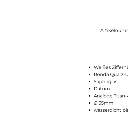
Artikelnum
Weißes Ziffern
Ronda Quarz-
Saphirglas
Datum
Analoge Titan
Ø 35mm
wasserdicht bis