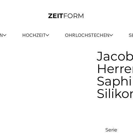
ZEIT
FORM
N
HOCHZEIT
OHRLOCHSTECHEN
S
Jacob
Herre
Saphi
Silik
Serie