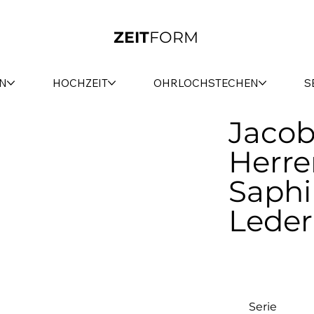
ZEIT
FORM
N
HOCHZEIT
OHRLOCHSTECHEN
S
Jacob
Herre
Saphi
Lede
Serie