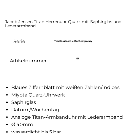
Jacob Jensen Titan Herrenuhr Quarz mit Saphirglas und
Lederarmband
Serie
Timeless Nordic Contemporary
161
Artikelnummer
Blaues Ziffernblatt mit weißen Zahlen/Indices
Miyota Quarz-Uhrwerk
Saphirglas
Datum /Wochentag
Analoge Titan-Armbanduhr mit Lederarmband
Ø 40mm
wasserdicht bis 5 bar