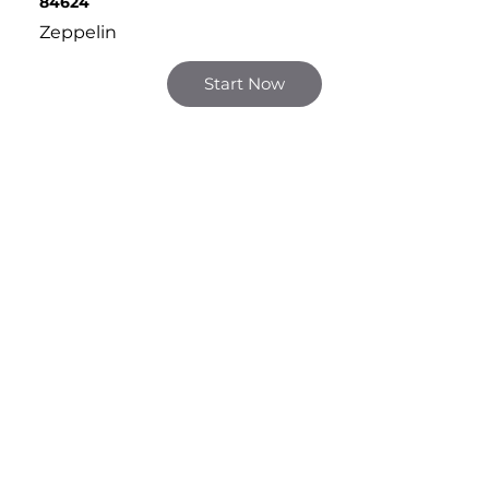
84624
Zeppelin
Start Now