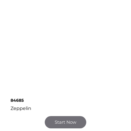
84685
Zeppelin
Start Now