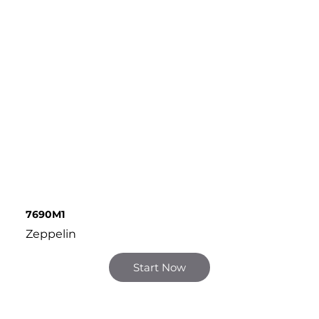
7690M1
Zeppelin
Start Now