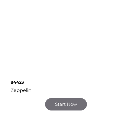
84423
Zeppelin
Start Now