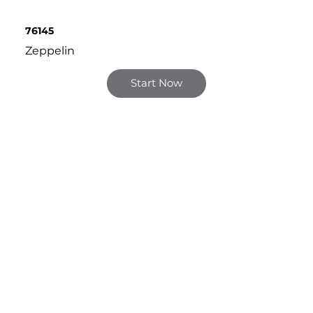
76145
Zeppelin
Start Now