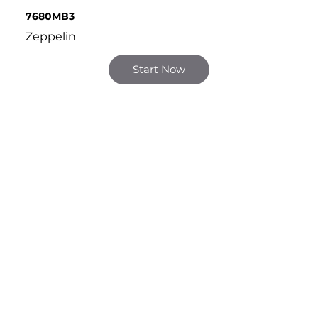
7680MB3
Zeppelin
Start Now