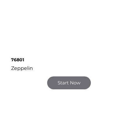
76801
Zeppelin
Start Now