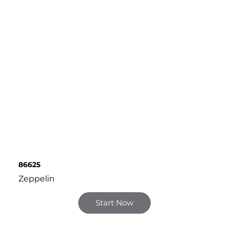
86625
Zeppelin
Start Now