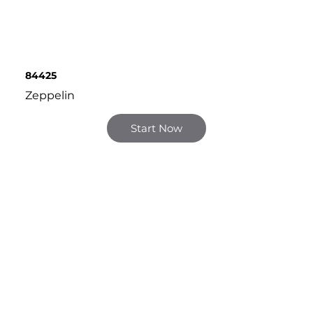
84425
Zeppelin
Start Now