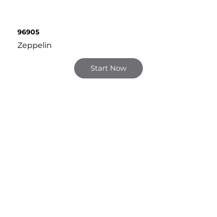
96905
Zeppelin
Start Now