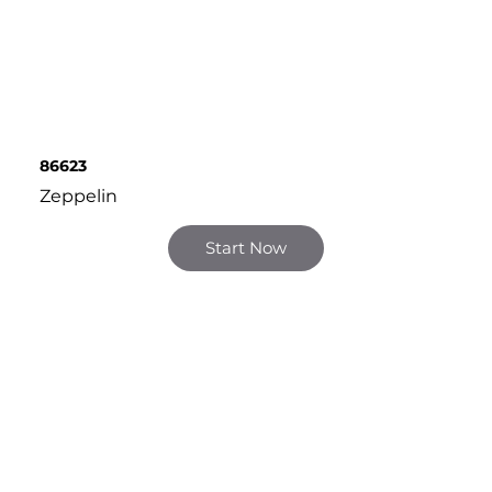
86623
Zeppelin
Start Now