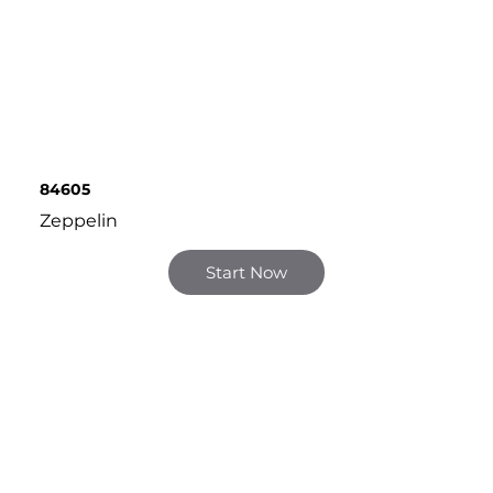
84605
Zeppelin
Start Now