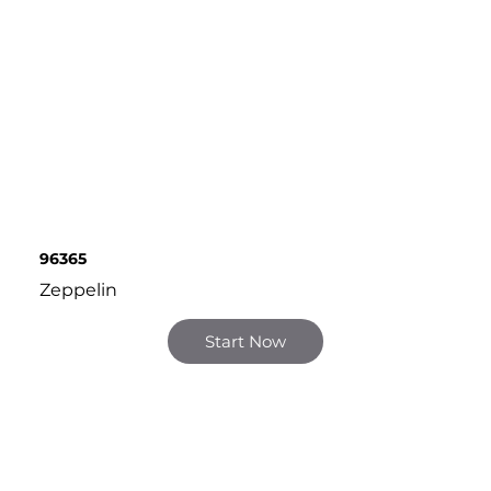
96365
Zeppelin
Start Now