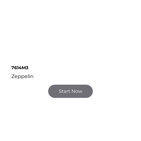
7614M3
Zeppelin
Start Now